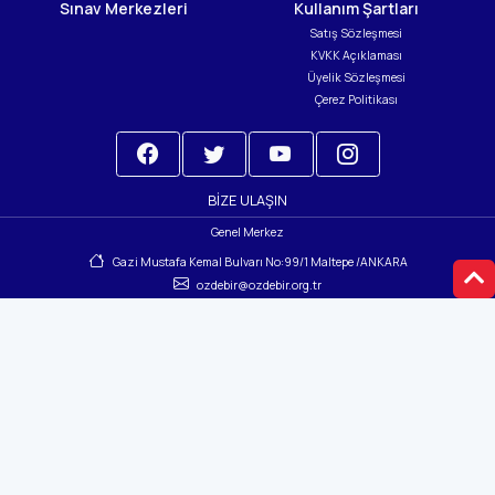
Sınav Merkezleri
Kullanım Şartları
Satış Sözleşmesi
KVKK Açıklaması
Üyelik Sözleşmesi
Çerez Politikası
BIZE ULAŞIN
Genel Merkez
Gazi Mustafa Kemal Bulvarı No:99/1 Maltepe /ANKARA
ozdebir@ozdebir.org.tr
(0312) 230 60 52
-
(0312) 229 49 25
Yayın Merkezimizin Yeni Adresi
Kavacık Subayevleri, Şehit Oğuzhan Duyar Sokak No: 2/A 06135 Keçiören/Ankara
yayin@ozdebir.org.tr
(0312) 473 00 28
Bayilerimiz
© 2024 Copyright: ÖZDEBİR