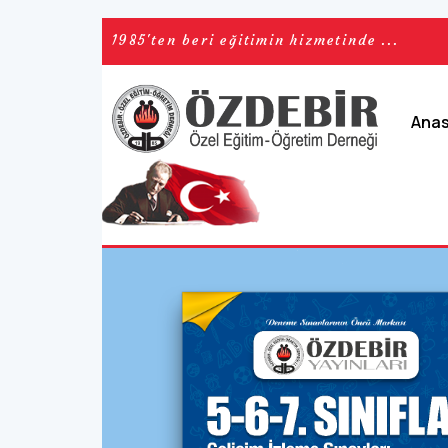
1985'ten beri eğitimin hizmetinde ...
Ana