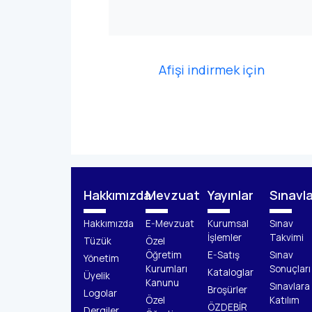
Afişi indirmek için
Hakkımızda
Mevzuat
Yayınlar
Sınavl
Hakkımızda
E-Mevzuat
Kurumsal
Sınav
İşlemler
Takvimi
Tüzük
Özel
Öğretim
E-Satış
Sınav
Yönetim
Kurumları
Sonuçları
Kataloglar
Üyelik
Kanunu
Sınavlara
Broşürler
Logolar
Özel
Katılım
ÖZDEBİR
Dergiler