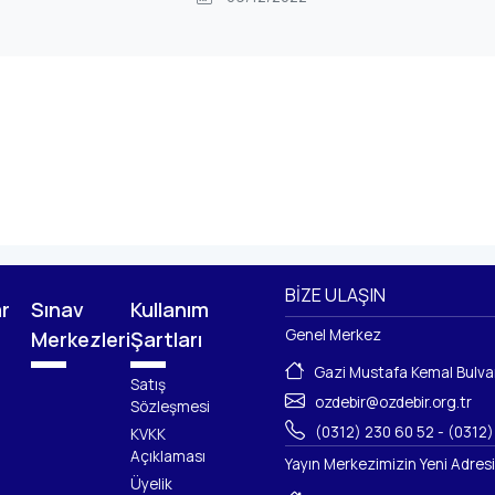
BIZE ULAŞIN
ar
Sınav
Kullanım
Genel Merkez
Merkezleri
Şartları
Gazi Mustafa Kemal Bulva
Satış
ozdebir@ozdebir.org.tr
Sözleşmesi
(0312) 230 60 52
-
(0312)
KVKK
Açıklaması
Yayın Merkezimizin Yeni Adresi
Üyelik