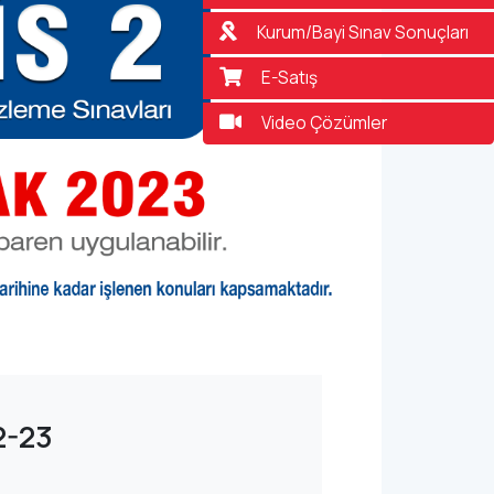
Kurum/Bayi Sınav Sonuçları
E-Satış
Video Çözümler
2-23