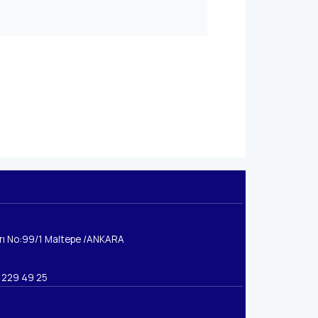
rı No:99/1 Maltepe /ANKARA
 229 49 25