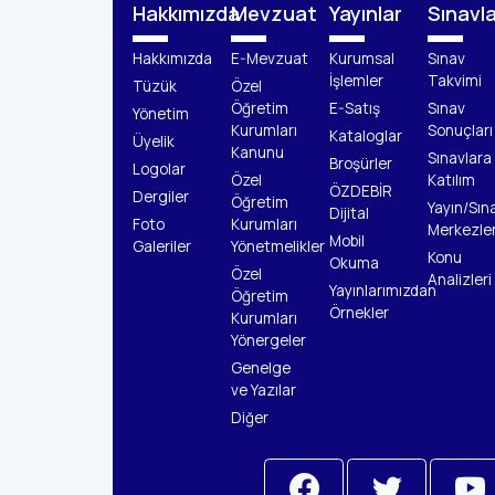
Hakkımızda
Mevzuat
Yayınlar
Sınavl
Hakkımızda
E-Mevzuat
Kurumsal
Sınav
İşlemler
Takvimi
Tüzük
Özel
Öğretim
E-Satış
Sınav
Yönetim
Kurumları
Sonuçları
Kataloglar
Üyelik
Kanunu
Sınavlara
Broşürler
Logolar
Özel
Katılım
ÖZDEBİR
Dergiler
Öğretim
Yayın/Sın
Dijital
Foto
Kurumları
Merkezler
Mobil
Galeriler
Yönetmelikler
Konu
Okuma
Özel
Analizleri
Yayınlarımızdan
Öğretim
Örnekler
Kurumları
Yönergeler
Genelge
ve Yazılar
Diğer