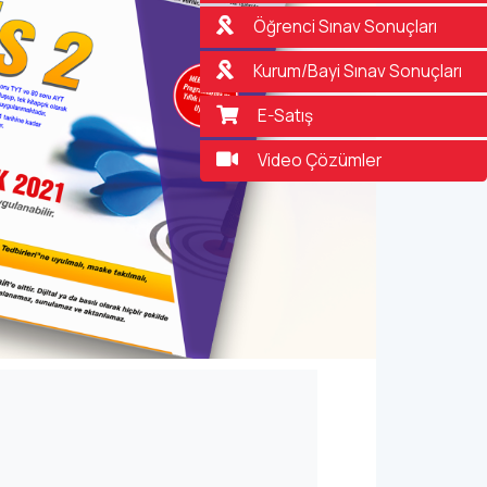
Öğrenci Sınav Sonuçları
Kurum/Bayi Sınav Sonuçları
E-Satış
Video Çözümler