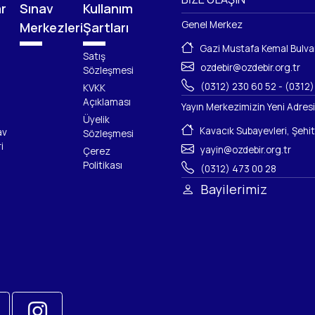
ar
Sınav
Kullanım
Genel Merkez
Merkezleri
Şartları
Gazi Mustafa Kemal Bulva
Satış
ozdebir@ozdebir.org.tr
Sözleşmesi
(0312) 230 60 52
-
(0312)
KVKK
Açıklaması
Yayın Merkezimizin Yeni Adresi
Üyelik
Kavacık Subayevleri, Şeh
av
Sözleşmesi
i
yayin@ozdebir.org.tr
Çerez
Politikası
(0312) 473 00 28
Bayilerimiz