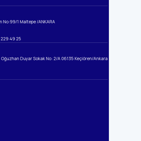
rı No:99/1 Maltepe /ANKARA
 229 49 25
it Oğuzhan Duyar Sokak No: 2/A 06135 Keçiören/Ankara