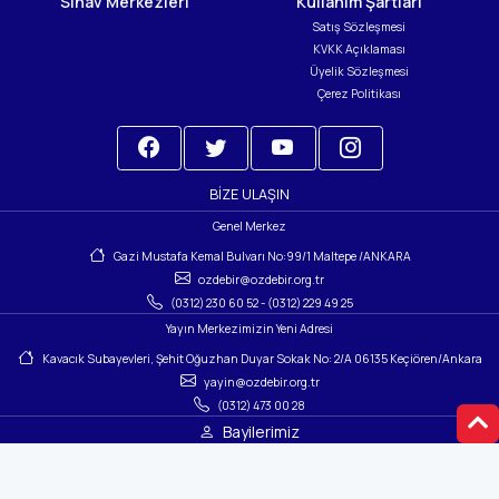
Sınav Merkezleri
Kullanım Şartları
Satış Sözleşmesi
KVKK Açıklaması
Üyelik Sözleşmesi
Çerez Politikası
BIZE ULAŞIN
Genel Merkez
Gazi Mustafa Kemal Bulvarı No:99/1 Maltepe /ANKARA
ozdebir@ozdebir.org.tr
(0312) 230 60 52
-
(0312) 229 49 25
Yayın Merkezimizin Yeni Adresi
Kavacık Subayevleri, Şehit Oğuzhan Duyar Sokak No: 2/A 06135 Keçiören/Ankara
yayin@ozdebir.org.tr
(0312) 473 00 28
Bayilerimiz
© 2024 Copyright: ÖZDEBİR