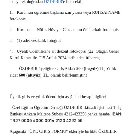
ekleyerek doğrudan
ÖZDEBİR
'e iletecektir.
1.
Kurumun öğretime başlama izni yazısı veya RUHSATNAME
fotokopisi
2.
Kurucunun Nüfus Hüviyet Cüzdanının önlü arkalı fotokopisi
3.
(1) adet vesikalık fotoğraf
4.
Üyelik Ödentilerine ait dekont fotokopisi (22. Olağan Genel
Kurul Kararı ile “15 Aralık 2024 tarihinden itibaren;
ÖZDEBİR üyeliğine Giriş Aidatı
500 (beşyüz)TL
, Yıllık
aidat
600 (altıyüz) TL
. olarak belirlenmiştir.)
Üyelik giriş ve yıllık ödenti için aşağıdaki hesap bilgileri:
- Özel Eğitim Öğretim Derneği ÖZDEBİR İktisadi İşletmesi T. İş
IBAN:
Bankası Ankara Maltepe Şubesi 4212-423256 banka hesabı/
TR27 0006 4000 0014 2120 4232 56
Aşağıdaki "ÜYE GİRİŞ FORMU" ekleriyle birlikte ÖZDEBİR