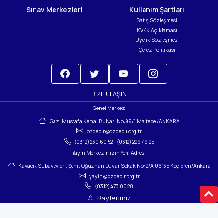
Sınav Merkezleri
Kullanım Şartları
Satış Sözleşmesi
KVKK Açıklaması
Üyelik Sözleşmesi
Çerez Politikası
BIZE ULAŞIN
Genel Merkez
Gazi Mustafa Kemal Bulvarı No:99/1 Maltepe /ANKARA
ozdebir@ozdebir.org.tr
(0312) 230 60 52
-
(0312) 229 49 25
Yayın Merkezimizin Yeni Adresi
Kavacık Subayevleri, Şehit Oğuzhan Duyar Sokak No: 2/A 06135 Keçiören/Ankara
yayin@ozdebir.org.tr
(0312) 473 00 28
Bayilerimiz